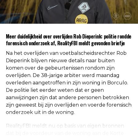
gevonden voor betrokkenheid van andere
personen. Daarmee is die mogelijkheid volgens de
autoriteiten uitgesloten.
Uit respect voor de privacy van de nabestaanden
Meer duidelijkheid over overlijden Rob Dieperink: politie rondde
worden geen verdere mededelingen gedaan over
forensisch onderzoek af, RealityFBI meldt gevonden briefje
de doodsoorzaak.
Na het overlijden van voetbalscheidsrechter Rob
Een vaste waarde in de Nederlandse
Dieperink blijven nieuwe details naar buiten
komen over de gebeurtenissen rondom zijn
arbitrage
overlijden. De 38-jarige arbiter werd maandag
overleden aangetroffen in zijn woning in Borculo.
Met het overlijden van Rob Dieperink verliest het
De politie liet eerder weten dat er geen
Nederlandse voetbal een scheidsrechter die
aanwijzingen zijn dat andere personen betrokken
jarenlang actief was op het hoogste niveau.
zijn geweest bij zijn overlijden en voerde forensisch
onderzoek uit in de woning.
Dieperink begon al op jonge leeftijd met fluiten in
het amateurvoetbal en werkte zich stap voor stap
RealityFBI meldt nu op basis van eigen bronnen
op binnen de arbitrage. Dankzij zijn prestaties
dat bij de voordeur van de woning aan de Korte