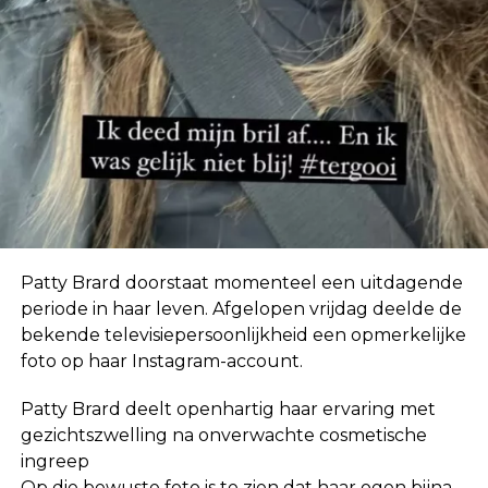
In eerste instantie geloofde ze de geruchten niet.
“Ik hoor zoveel dingen. Mensen horen ook dingen
over mij die helemaal niet waar zijn, dus ik neem
niet klakkeloos alles aan wat ik via via hoor.”
Patty Brard doorstaat momenteel een uitdagende
periode in haar leven. Afgelopen vrijdag deelde de
bekende televisiepersoonlijkheid een opmerkelijke
foto op haar Instagram-account.
Patty Brard deelt openhartig haar ervaring met
gezichtszwelling na onverwachte cosmetische
ingreep
Op die bewuste foto is te zien dat haar ogen bijna