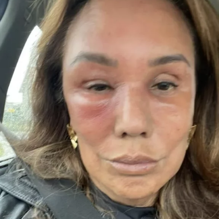
“Het enige wat ik jaren geleden, toen ik Jeroen
nog helemaal niet kende, wel eens had gehoord,
was dat hij een flirt was en altijd ontrouw was,”
vertelt Anouk in gesprek met &C.