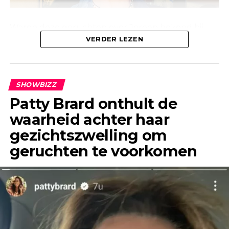
Waren deze geruchten over Jeroen bekend bij
Linda, of waren ze alleen bekend bij de mensen
VERDER LEZEN
om haar heen? Anouk laat weten dat deze
geruchten al jaren geleden de ronde deden.
SHOWBIZZ
Patty Brard onthult de
waarheid achter haar
gezichtszwelling om
geruchten te voorkomen