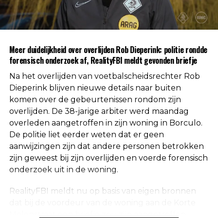
personen. Daarmee is die mogelijkheid volgens de
autoriteiten uitgesloten.
Uit respect voor de privacy van de nabestaanden
Meer duidelijkheid over overlijden Rob Dieperink: politie rondde
worden geen verdere mededelingen gedaan over
forensisch onderzoek af, RealityFBI meldt gevonden briefje
de doodsoorzaak.
Na het overlijden van voetbalscheidsrechter Rob
Een vaste waarde in de Nederlandse
Dieperink blijven nieuwe details naar buiten
komen over de gebeurtenissen rondom zijn
arbitrage
overlijden. De 38-jarige arbiter werd maandag
overleden aangetroffen in zijn woning in Borculo.
Met het overlijden van Rob Dieperink verliest het
De politie liet eerder weten dat er geen
Nederlandse voetbal een scheidsrechter die
aanwijzingen zijn dat andere personen betrokken
jarenlang actief was op het hoogste niveau.
zijn geweest bij zijn overlijden en voerde forensisch
onderzoek uit in de woning.
Dieperink begon al op jonge leeftijd met fluiten in
het amateurvoetbal en werkte zich stap voor stap
RealityFBI meldt nu op basis van eigen bronnen
op binnen de arbitrage. Dankzij zijn prestaties
dat bij de voordeur van de woning aan de Korte
kreeg hij steeds belangrijkere wedstrijden
Molenstraat een briefje zou zijn aangetroffen