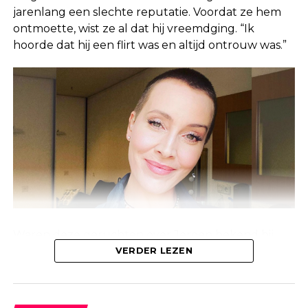
jarenlang een slechte reputatie. Voordat ze hem
ontmoette, wist ze al dat hij vreemdging. “Ik
hoorde dat hij een flirt was en altijd ontrouw was.”
Waren deze geruchten over Jeroen bekend bij
Linda, of waren ze alleen bekend bij de mensen
VERDER LEZEN
om haar heen? Anouk laat weten dat deze
geruchten al jaren geleden de ronde deden.