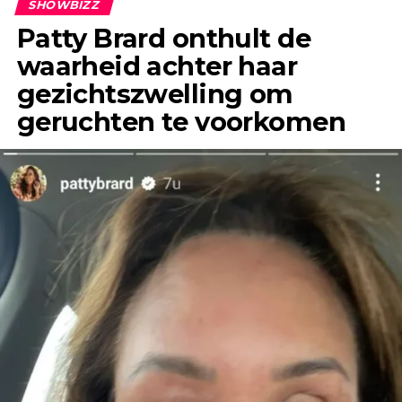
SHOWBIZZ
Patty Brard onthult de
waarheid achter haar
gezichtszwelling om
geruchten te voorkomen
“Het enige wat ik jaren geleden, toen ik Jeroen
nog helemaal niet kende, wel eens had gehoord,
was dat hij een flirt was en altijd ontrouw was,”
vertelt Anouk in gesprek met &C.