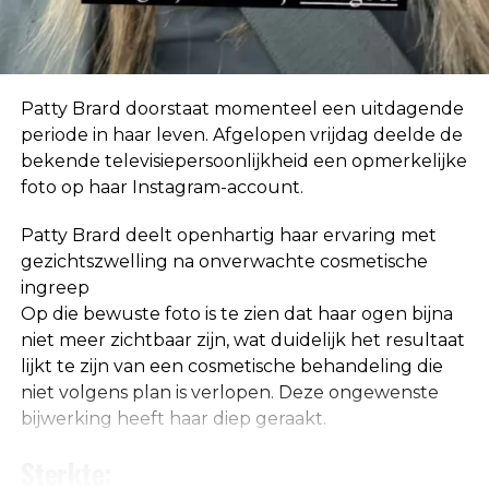
In eerste instantie geloofde ze de geruchten niet.
“Ik hoor zoveel dingen. Mensen horen ook dingen
over mij die helemaal niet waar zijn, dus ik neem
niet klakkeloos alles aan wat ik via via hoor.”
Patty Brard doorstaat momenteel een uitdagende
periode in haar leven. Afgelopen vrijdag deelde de
bekende televisiepersoonlijkheid een opmerkelijke
foto op haar Instagram-account.
Patty Brard deelt openhartig haar ervaring met
gezichtszwelling na onverwachte cosmetische
ingreep
Op die bewuste foto is te zien dat haar ogen bijna
niet meer zichtbaar zijn, wat duidelijk het resultaat
lijkt te zijn van een cosmetische behandeling die
niet volgens plan is verlopen. Deze ongewenste
bijwerking heeft haar diep geraakt.
De relatie die ze met Jeroen had was niet hecht,
maar haar band met Ali B was wel goed. Ze belde
Sterkte:
de rapper dan ook direct na de aflevering van