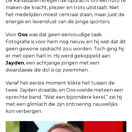
De kandidaten kregen de opdracht om een foto te
maken die kracht, plezier en trots uitstraalt. Niet
het medelijden moest centraal staan, maar juist de
energie en levenslust van de jonge sporters.
Voor
Oos
was dat geen eenvoudige taak.
Fotografie is voor hem nog nieuw, en hij wist dat dit
geen gewone opdracht zou worden. Toch ging hij
er met open hart in. Hij werd gekoppeld aan
Jayden
, een achtjarige jongen met een
dwarslaesie die dol is op zwemmen.
Vanaf het eerste moment klikte het tussen de
twee. Jayden straalde, en Oos voelde meteen een
oprechte band. “Wat een bijzondere kerel,” zei hij
met een glimlach die zijn ontroering nauwelijks
kon verbergen.