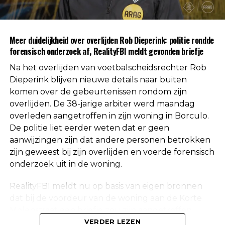
autoriteiten uitgesloten.
Uit respect voor de privacy van de nabestaanden
Meer duidelijkheid over overlijden Rob Dieperink: politie rondde
worden geen verdere mededelingen gedaan over
forensisch onderzoek af, RealityFBI meldt gevonden briefje
de doodsoorzaak.
Na het overlijden van voetbalscheidsrechter Rob
Een vaste waarde in de Nederlandse
Dieperink blijven nieuwe details naar buiten
komen over de gebeurtenissen rondom zijn
arbitrage
overlijden. De 38-jarige arbiter werd maandag
overleden aangetroffen in zijn woning in Borculo.
Met het overlijden van Rob Dieperink verliest het
De politie liet eerder weten dat er geen
Nederlandse voetbal een scheidsrechter die
aanwijzingen zijn dat andere personen betrokken
jarenlang actief was op het hoogste niveau.
zijn geweest bij zijn overlijden en voerde forensisch
onderzoek uit in de woning.
Dieperink begon al op jonge leeftijd met fluiten in
het amateurvoetbal en werkte zich stap voor stap
RealityFBI meldt nu op basis van eigen bronnen
op binnen de arbitrage. Dankzij zijn prestaties
dat bij de voordeur van de woning aan de Korte
kreeg hij steeds belangrijkere wedstrijden
Molenstraat een briefje zou zijn aangetroffen
toegewezen, waarna uiteindelijk ook de Eredivisie
waarop Dieperink een persoonlijke boodschap had
VERDER LEZEN