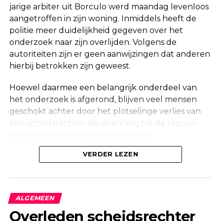
jarige arbiter uit Borculo werd maandag levenloos
aangetroffen in zijn woning. Inmiddels heeft de
politie meer duidelijkheid gegeven over het
onderzoek naar zijn overlijden. Volgens de
autoriteiten zijn er geen aanwijzingen dat anderen
hierbij betrokken zijn geweest.
Hoewel daarmee een belangrijk onderdeel van
het onderzoek is afgerond, blijven veel mensen
geschokt achter door het plotselinge verlies van
een scheidsrechter die jarenlang tot de top van
het Nederlandse voetbal behoorde.
Onderzoek na vondst in woning
VERDER LEZEN
Maandag werd in een woning aan de Korte
Molenstraat in Borculo een overleden persoon
ALGEMEEN
aangetroffen. Kort daarna bevestigde de politie
Overleden scheidsrechter
dat er onderzoek werd gedaan naar de