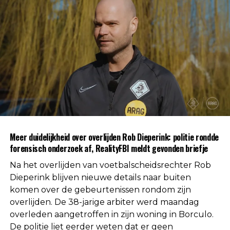
standaard deel uit van een procedure wanneer de
oorzaak van een overlijden nog niet direct
duidelijk is.
Na afronding van de eerste onderzoeksfase liet de
politie weten dat er geen aanwijzingen zijn
gevonden voor betrokkenheid van andere
personen. Daarmee is die mogelijkheid volgens de
autoriteiten uitgesloten.
Uit respect voor de privacy van de nabestaanden
Meer duidelijkheid over overlijden Rob Dieperink: politie rondde
worden geen verdere mededelingen gedaan over
forensisch onderzoek af, RealityFBI meldt gevonden briefje
de doodsoorzaak.
Na het overlijden van voetbalscheidsrechter Rob
Een vaste waarde in de Nederlandse
Dieperink blijven nieuwe details naar buiten
komen over de gebeurtenissen rondom zijn
arbitrage
overlijden. De 38-jarige arbiter werd maandag
overleden aangetroffen in zijn woning in Borculo.
Met het overlijden van Rob Dieperink verliest het
De politie liet eerder weten dat er geen