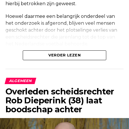
hierbij betrokken zijn geweest.
Hoewel daarmee een belangrijk onderdeel van
het onderzoek is afgerond, blijven veel mensen
geschokt achter door het plotselinge verlies van
een scheidsrechter die jarenlang tot de top van
het Nederlandse voetbal behoorde.
Onderzoek na vondst in woning
VERDER LEZEN
Maandag werd in een woning aan de Korte
Molenstraat in Borculo een overleden persoon
ALGEMEEN
aangetroffen. Kort daarna bevestigde de politie
Overleden scheidsrechter
dat er onderzoek werd gedaan naar de
Rob Dieperink (38) laat
omstandigheden van het overlijden.
boodschap achter
Ook een forensisch onderzoeksteam kwam ter
plaatse om de situatie zorgvuldig in kaart te
brengen. Dergelijke onderzoeken maken