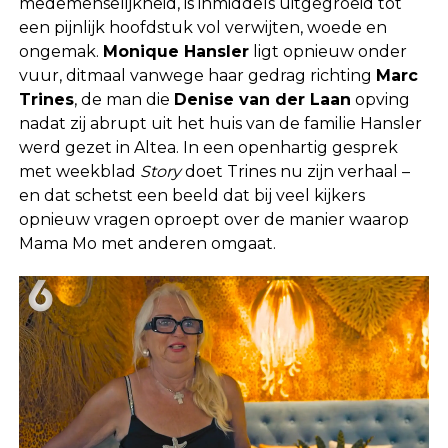
medemenselijkheid, is inmiddels uitgegroeid tot
een pijnlijk hoofdstuk vol verwijten, woede en
ongemak.
Monique Hansler
ligt opnieuw onder
vuur, ditmaal vanwege haar gedrag richting
Marc
Trines
, de man die
Denise van der Laan
opving
nadat zij abrupt uit het huis van de familie Hansler
werd gezet in Altea. In een openhartig gesprek
met weekblad
Story
doet Trines nu zijn verhaal –
en dat schetst een beeld dat bij veel kijkers
opnieuw vragen oproept over de manier waarop
Mama Mo met anderen omgaat.