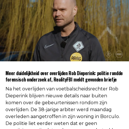
standaard deel uit van een procedure wanneer de
oorzaak van een overlijden nog niet direct
duidelijk is.
Na afronding van de eerste onderzoeksfase liet de
politie weten dat er geen aanwijzingen zijn
gevonden voor betrokkenheid van andere
personen. Daarmee is die mogelijkheid volgens de
autoriteiten uitgesloten.
Uit respect voor de privacy van de nabestaanden
Meer duidelijkheid over overlijden Rob Dieperink: politie rondde
worden geen verdere mededelingen gedaan over
forensisch onderzoek af, RealityFBI meldt gevonden briefje
de doodsoorzaak.
Na het overlijden van voetbalscheidsrechter Rob
Een vaste waarde in de Nederlandse
Dieperink blijven nieuwe details naar buiten
komen over de gebeurtenissen rondom zijn
arbitrage
overlijden. De 38-jarige arbiter werd maandag
overleden aangetroffen in zijn woning in Borculo.
Met het overlijden van Rob Dieperink verliest het
De politie liet eerder weten dat er geen