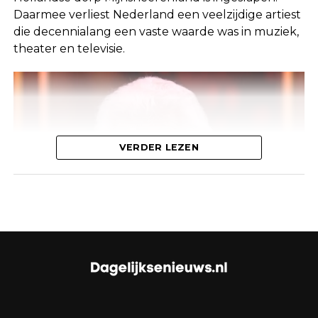
Daarmee verliest Nederland een veelzijdige artiest
In First Dates worden singles gekoppeld voor een
die decennialang een vaste waarde was in muziek,
diner, waarbij ze elkaar voor het eerst ontmoeten.
theater en televisie.
De show is beroemd om de eerlijke, vaak
ongemakkelijke interacties tussen de deelnemers.
Dit moment was echter allesbehalve romantisch.
De man had duidelijk gehoopt dat zijn date hem
zou herkennen van zijn profielfoto, maar dat
gebeurde niet. De situatie leidde tot enige
VERDER LEZEN
frustratie bij hem, die zich begon af te vragen of
zijn foto wel goed was gekozen.
Klik op de knop hieronder om verder te lezen
Bekend gezicht in de Nederlandse
entertainmentwereld