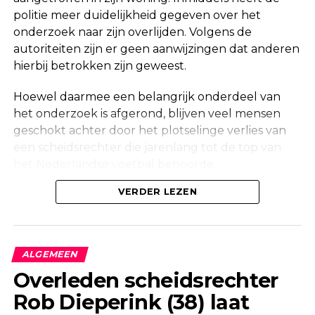
politie meer duidelijkheid gegeven over het
onderzoek naar zijn overlijden. Volgens de
autoriteiten zijn er geen aanwijzingen dat anderen
hierbij betrokken zijn geweest.
Hoewel daarmee een belangrijk onderdeel van
het onderzoek is afgerond, blijven veel mensen
geschokt achter door het plotselinge verlies van
een scheidsrechter die jarenlang tot de top van
het Nederlandse voetbal behoorde.
Onderzoek na vondst in woning
VERDER LEZEN
Maandag werd in een woning aan de Korte
Molenstraat in Borculo een overleden persoon
ALGEMEEN
aangetroffen. Kort daarna bevestigde de politie
Overleden scheidsrechter
dat er onderzoek werd gedaan naar de
Rob Dieperink (38) laat
omstandigheden van het overlijden.