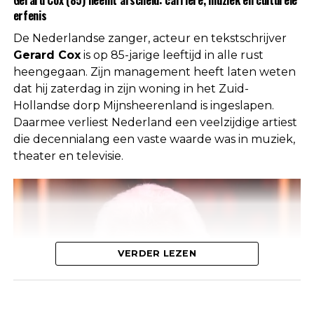
erfenis
De Nederlandse zanger, acteur en tekstschrijver
Gerard Cox
is op 85-jarige leeftijd in alle rust
heengegaan. Zijn management heeft laten weten
dat hij zaterdag in zijn woning in het Zuid-
Hollandse dorp Mijnsheerenland is ingeslapen.
Daarmee verliest Nederland een veelzijdige artiest
In First Dates worden singles gekoppeld voor een
die decennialang een vaste waarde was in muziek,
diner, waarbij ze elkaar voor het eerst ontmoeten.
theater en televisie.
De show is beroemd om de eerlijke, vaak
ongemakkelijke interacties tussen de deelnemers.
Dit moment was echter allesbehalve romantisch.
De man had duidelijk gehoopt dat zijn date hem
zou herkennen van zijn profielfoto, maar dat
gebeurde niet. De situatie leidde tot enige
VERDER LEZEN
frustratie bij hem, die zich begon af te vragen of
zijn foto wel goed was gekozen.
Klik op de knop hieronder om verder te lezen