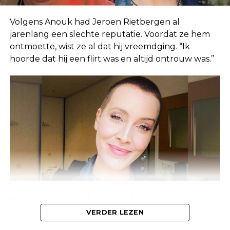
Volgens Anouk had Jeroen Rietbergen al
jarenlang een slechte reputatie. Voordat ze hem
ontmoette, wist ze al dat hij vreemdging. “Ik
hoorde dat hij een flirt was en altijd ontrouw was.”
Waren deze geruchten over Jeroen bekend bij
Linda, of waren ze alleen bekend bij de mensen
VERDER LEZEN
om haar heen? Anouk laat weten dat deze