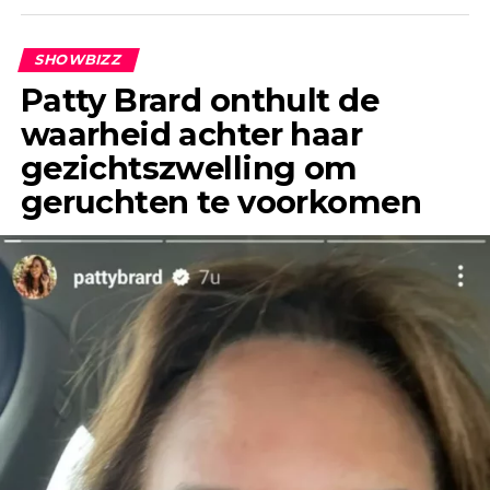
geruchten al jaren geleden de ronde deden.
SHOWBIZZ
Patty Brard onthult de
waarheid achter haar
gezichtszwelling om
geruchten te voorkomen
“Het enige wat ik jaren geleden, toen ik Jeroen
nog helemaal niet kende, wel eens had gehoord,
was dat hij een flirt was en altijd ontrouw was,”
vertelt Anouk in gesprek met &C.