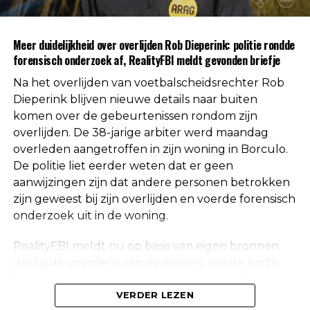
autoriteiten uitgesloten.
Uit respect voor de privacy van de nabestaanden
Meer duidelijkheid over overlijden Rob Dieperink: politie rondde
worden geen verdere mededelingen gedaan over
forensisch onderzoek af, RealityFBI meldt gevonden briefje
de doodsoorzaak.
Na het overlijden van voetbalscheidsrechter Rob
Een vaste waarde in de Nederlandse
Dieperink blijven nieuwe details naar buiten
komen over de gebeurtenissen rondom zijn
arbitrage
overlijden. De 38-jarige arbiter werd maandag
overleden aangetroffen in zijn woning in Borculo.
Met het overlijden van Rob Dieperink verliest het
De politie liet eerder weten dat er geen
Nederlandse voetbal een scheidsrechter die
aanwijzingen zijn dat andere personen betrokken
jarenlang actief was op het hoogste niveau.
zijn geweest bij zijn overlijden en voerde forensisch
onderzoek uit in de woning.
Dieperink begon al op jonge leeftijd met fluiten in
het amateurvoetbal en werkte zich stap voor stap
RealityFBI meldt nu op basis van eigen bronnen
op binnen de arbitrage. Dankzij zijn prestaties
dat bij de voordeur van de woning aan de Korte
kreeg hij steeds belangrijkere wedstrijden
Molenstraat een briefje zou zijn aangetroffen
toegewezen, waarna uiteindelijk ook de Eredivisie
waarop Dieperink een persoonlijke boodschap had
VERDER LEZEN
volgde.