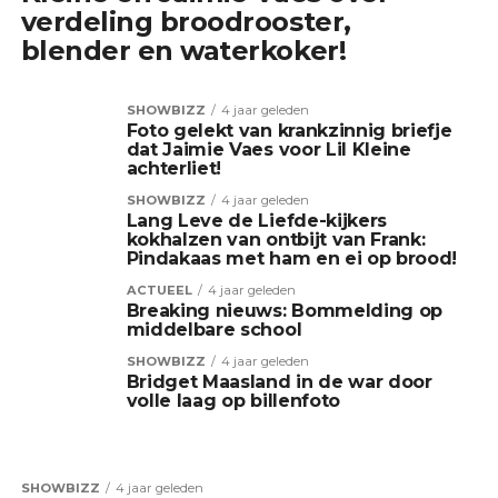
verdeling broodrooster,
blender en waterkoker!
SHOWBIZZ
4 jaar geleden
Foto gelekt van krankzinnig briefje
dat Jaimie Vaes voor Lil Kleine
achterliet!
SHOWBIZZ
4 jaar geleden
Lang Leve de Liefde-kijkers
kokhalzen van ontbijt van Frank:
Pindakaas met ham en ei op brood!
ACTUEEL
4 jaar geleden
Breaking nieuws: Bommelding op
middelbare school
SHOWBIZZ
4 jaar geleden
Bridget Maasland in de war door
volle laag op billenfoto
SHOWBIZZ
4 jaar geleden