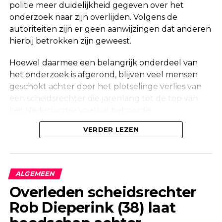
politie meer duidelijkheid gegeven over het
onderzoek naar zijn overlijden. Volgens de
autoriteiten zijn er geen aanwijzingen dat anderen
hierbij betrokken zijn geweest.
Hoewel daarmee een belangrijk onderdeel van
het onderzoek is afgerond, blijven veel mensen
geschokt achter door het plotselinge verlies van
een scheidsrechter die jarenlang tot de top van
het Nederlandse voetbal behoorde.
Onderzoek na vondst in woning
VERDER LEZEN
Maandag werd in een woning aan de Korte
Molenstraat in Borculo een overleden persoon
ALGEMEEN
aangetroffen. Kort daarna bevestigde de politie
Overleden scheidsrechter
dat er onderzoek werd gedaan naar de
Rob Dieperink (38) laat
omstandigheden van het overlijden.