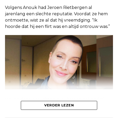
Volgens Anouk had Jeroen Rietbergen al
jarenlang een slechte reputatie. Voordat ze hem
ontmoette, wist ze al dat hij vreemdging. “Ik
hoorde dat hij een flirt was en altijd ontrouw was.”
Waren deze geruchten over Jeroen bekend bij
Linda, of waren ze alleen bekend bij de mensen
VERDER LEZEN
om haar heen? Anouk laat weten dat deze