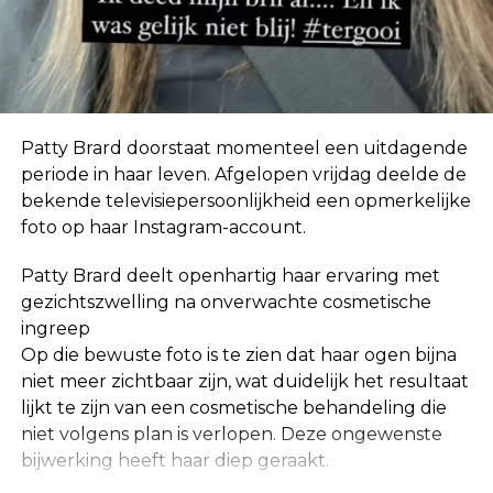
In eerste instantie geloofde ze de geruchten niet.
“Ik hoor zoveel dingen. Mensen horen ook dingen
over mij die helemaal niet waar zijn, dus ik neem
niet klakkeloos alles aan wat ik via via hoor.”
Patty Brard doorstaat momenteel een uitdagende
periode in haar leven. Afgelopen vrijdag deelde de
bekende televisiepersoonlijkheid een opmerkelijke
foto op haar Instagram-account.
Patty Brard deelt openhartig haar ervaring met
gezichtszwelling na onverwachte cosmetische
ingreep
Op die bewuste foto is te zien dat haar ogen bijna
niet meer zichtbaar zijn, wat duidelijk het resultaat
lijkt te zijn van een cosmetische behandeling die
niet volgens plan is verlopen. Deze ongewenste
bijwerking heeft haar diep geraakt.
De relatie die ze met Jeroen had was niet hecht,