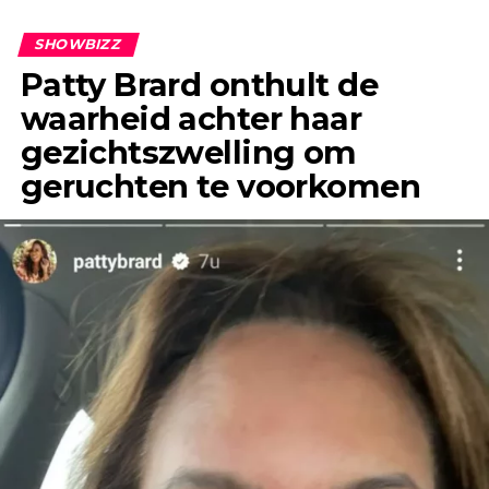
geruchten al jaren geleden de ronde deden.
SHOWBIZZ
Patty Brard onthult de
waarheid achter haar
gezichtszwelling om
geruchten te voorkomen
“Het enige wat ik jaren geleden, toen ik Jeroen
nog helemaal niet kende, wel eens had gehoord,
was dat hij een flirt was en altijd ontrouw was,”
vertelt Anouk in gesprek met &C.