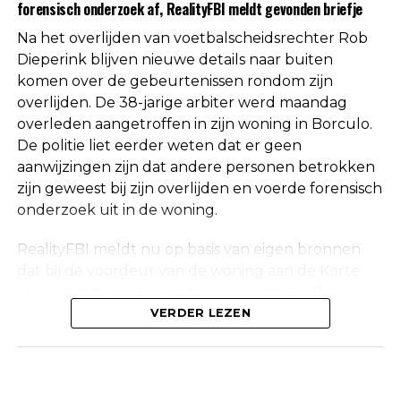
forensisch onderzoek af, RealityFBI meldt gevonden briefje
de doodsoorzaak.
Na het overlijden van voetbalscheidsrechter Rob
Een vaste waarde in de Nederlandse
Dieperink blijven nieuwe details naar buiten
komen over de gebeurtenissen rondom zijn
arbitrage
overlijden. De 38-jarige arbiter werd maandag
overleden aangetroffen in zijn woning in Borculo.
Met het overlijden van Rob Dieperink verliest het
De politie liet eerder weten dat er geen
Nederlandse voetbal een scheidsrechter die
aanwijzingen zijn dat andere personen betrokken
jarenlang actief was op het hoogste niveau.
zijn geweest bij zijn overlijden en voerde forensisch
onderzoek uit in de woning.
Dieperink begon al op jonge leeftijd met fluiten in
het amateurvoetbal en werkte zich stap voor stap
RealityFBI meldt nu op basis van eigen bronnen
op binnen de arbitrage. Dankzij zijn prestaties
dat bij de voordeur van de woning aan de Korte
kreeg hij steeds belangrijkere wedstrijden
Molenstraat een briefje zou zijn aangetroffen
toegewezen, waarna uiteindelijk ook de Eredivisie
waarop Dieperink een persoonlijke boodschap had
VERDER LEZEN
volgde.
achtergelaten. Deze informatie is niet
onafhankelijk bevestigd door de politie, die
In de loop der jaren groeide hij uit tot een
vanwege privacyredenen geen verdere
vertrouwd gezicht op de Nederlandse
inhoudelijke mededelingen doet over het