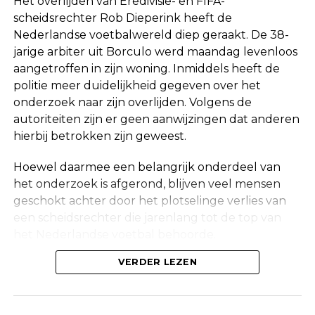
Het overlijden van Eredivisie- en FIFA-
scheidsrechter Rob Dieperink heeft de
Nederlandse voetbalwereld diep geraakt. De 38-
jarige arbiter uit Borculo werd maandag levenloos
aangetroffen in zijn woning. Inmiddels heeft de
politie meer duidelijkheid gegeven over het
onderzoek naar zijn overlijden. Volgens de
autoriteiten zijn er geen aanwijzingen dat anderen
hierbij betrokken zijn geweest.
Hoewel daarmee een belangrijk onderdeel van
het onderzoek is afgerond, blijven veel mensen
geschokt achter door het plotselinge verlies van
een scheidsrechter die jarenlang tot de top van
het Nederlandse voetbal behoorde.
Onderzoek na vondst in woning
VERDER LEZEN
Maandag werd in een woning aan de Korte