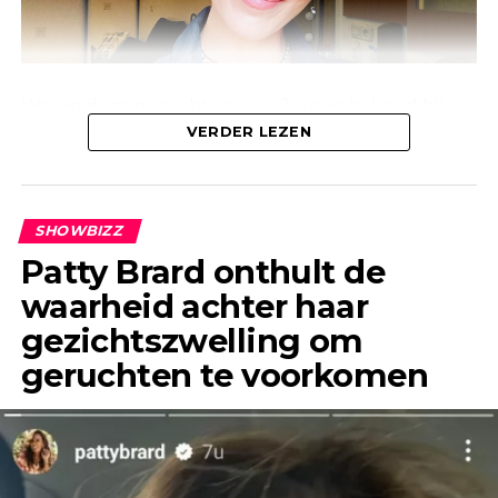
Waren deze geruchten over Jeroen bekend bij
Linda, of waren ze alleen bekend bij de mensen
VERDER LEZEN
om haar heen? Anouk laat weten dat deze
geruchten al jaren geleden de ronde deden.
SHOWBIZZ
Patty Brard onthult de
waarheid achter haar
gezichtszwelling om
geruchten te voorkomen