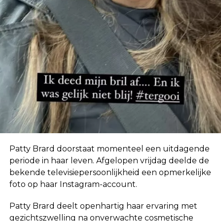
In eerste instantie geloofde ze de geruchten niet.
“Ik hoor zoveel dingen. Mensen horen ook dingen
over mij die helemaal niet waar zijn, dus ik neem
niet klakkeloos alles aan wat ik via via hoor.”
Patty Brard doorstaat momenteel een uitdagende
periode in haar leven. Afgelopen vrijdag deelde de
bekende televisiepersoonlijkheid een opmerkelijke
foto op haar Instagram-account.
Patty Brard deelt openhartig haar ervaring met
gezichtszwelling na onverwachte cosmetische