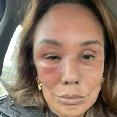
“Het enige wat ik jaren geleden, toen ik Jeroen
nog helemaal niet kende, wel eens had gehoord,
was dat hij een flirt was en altijd ontrouw was,”
vertelt Anouk in gesprek met &C.