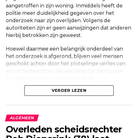
aangetroffen in zijn woning. Inmiddels heeft de
politie meer duidelijkheid gegeven over het
onderzoek naar zijn overlijden. Volgens de
autoriteiten zijn er geen aanwijzingen dat anderen
hierbij betrokken zijn geweest.
Hoewel daarmee een belangrijk onderdeel van
het onderzoek is afgerond, blijven veel mensen
geschokt achter door het plotselinge verlies van
een scheidsrechter die jarenlang tot de top van
het Nederlandse voetbal behoorde.
Onderzoek na vondst in woning
VERDER LEZEN
Maandag werd in een woning aan de Korte
Molenstraat in Borculo een overleden persoon
ALGEMEEN
aangetroffen. Kort daarna bevestigde de politie
Overleden scheidsrechter
dat er onderzoek werd gedaan naar de
omstandigheden van het overlijden.