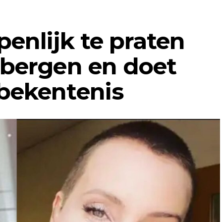
enlijk te praten
tbergen en doet
bekentenis