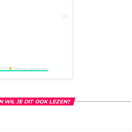
? ???
(@roxeannehazes)
N WIL JE DIT OOK LEZEN?