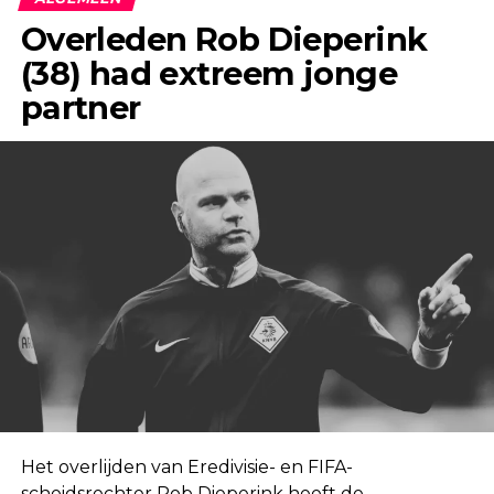
Overleden Rob Dieperink
(38) had extreem jonge
partner
Het overlijden van Eredivisie- en FIFA-
scheidsrechter Rob Dieperink heeft de