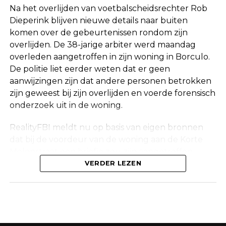
Na het overlijden van voetbalscheidsrechter Rob
Een vaste waarde in de Nederlandse
Dieperink blijven nieuwe details naar buiten
komen over de gebeurtenissen rondom zijn
arbitrage
overlijden. De 38-jarige arbiter werd maandag
overleden aangetroffen in zijn woning in Borculo.
Met het overlijden van Rob Dieperink verliest het
De politie liet eerder weten dat er geen
Nederlandse voetbal een scheidsrechter die
aanwijzingen zijn dat andere personen betrokken
jarenlang actief was op het hoogste niveau.
zijn geweest bij zijn overlijden en voerde forensisch
onderzoek uit in de woning.
Dieperink begon al op jonge leeftijd met fluiten in
het amateurvoetbal en werkte zich stap voor stap
RealityFBI meldt nu op basis van eigen bronnen
op binnen de arbitrage. Dankzij zijn prestaties
dat bij de voordeur van de woning aan de Korte
kreeg hij steeds belangrijkere wedstrijden
Molenstraat een briefje zou zijn aangetroffen
toegewezen, waarna uiteindelijk ook de Eredivisie
waarop Dieperink een persoonlijke boodschap had
VERDER LEZEN
volgde.
achtergelaten. Deze informatie is niet
onafhankelijk bevestigd door de politie, die
In de loop der jaren groeide hij uit tot een
vanwege privacyredenen geen verdere
vertrouwd gezicht op de Nederlandse
inhoudelijke mededelingen doet over het
voetbalvelden. Daarnaast was hij regelmatig actief
onderzoek.