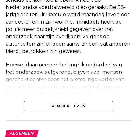
Nederlandse voetbalwereld diep geraakt. De 38-
jarige arbiter uit Borculo werd maandag levenloos
aangetroffen in zijn woning. Inmiddels heeft de
politie meer duidelijkheid gegeven over het
onderzoek naar zijn overlijden. Volgens de
autoriteiten zijn er geen aanwijzingen dat anderen
hierbij betrokken zijn geweest.
Hoewel daarmee een belangrijk onderdeel van
het onderzoek is afgerond, blijven veel mensen
geschokt achter door het plotselinge verlies van
een scheidsrechter die jarenlang tot de top van
het Nederlandse voetbal behoorde.
Onderzoek na vondst in woning
VERDER LEZEN
Maandag werd in een woning aan de Korte
Molenstraat in Borculo een overleden persoon
ALGEMEEN