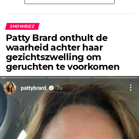
om haar heen? Anouk laat weten dat deze
geruchten al jaren geleden de ronde deden.
SHOWBIZZ
Patty Brard onthult de
waarheid achter haar
gezichtszwelling om
geruchten te voorkomen
“Het enige wat ik jaren geleden, toen ik Jeroen
nog helemaal niet kende, wel eens had gehoord,
was dat hij een flirt was en altijd ontrouw was,”