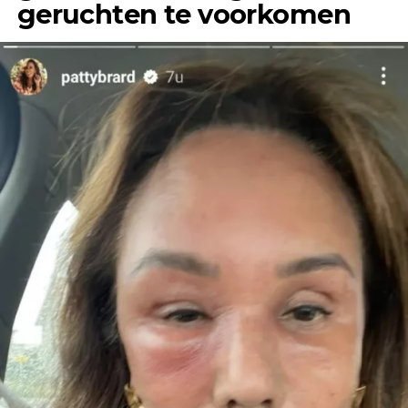
geruchten te voorkomen
“Het enige wat ik jaren geleden, toen ik Jeroen
nog helemaal niet kende, wel eens had gehoord,
was dat hij een flirt was en altijd ontrouw was,”
vertelt Anouk in gesprek met &C.