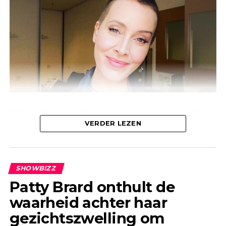
Waren deze geruchten over Jeroen bekend bij
Linda, of waren ze alleen bekend bij de mensen
VERDER LEZEN
om haar heen? Anouk laat weten dat deze
geruchten al jaren geleden de ronde deden.
SHOWBIZZ
Patty Brard onthult de
waarheid achter haar
gezichtszwelling om