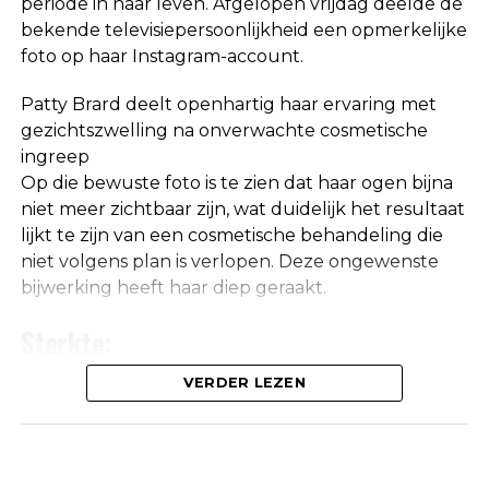
periode in haar leven. Afgelopen vrijdag deelde de
bekende televisiepersoonlijkheid een opmerkelijke
foto op haar Instagram-account.
Patty Brard deelt openhartig haar ervaring met
gezichtszwelling na onverwachte cosmetische
ingreep
Op die bewuste foto is te zien dat haar ogen bijna
niet meer zichtbaar zijn, wat duidelijk het resultaat
lijkt te zijn van een cosmetische behandeling die
niet volgens plan is verlopen. Deze ongewenste
bijwerking heeft haar diep geraakt.
De relatie die ze met Jeroen had was niet hecht,
maar haar band met Ali B was wel goed. Ze belde
Sterkte:
de rapper dan ook direct na de aflevering van
BOOS over de beschuldigingen aan Ali’s adres.
Patty Brard ontvangt onmiskenbare
VERDER LEZEN
waarschuwing: ‘De waarheid is niet in haar
voordeel’
Zaterdagavond was Patty gepland om te