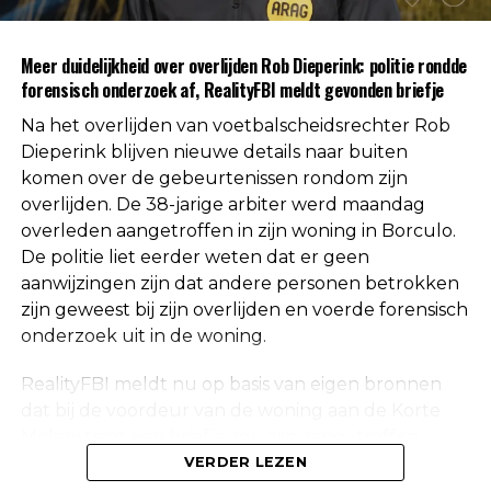
autoriteiten uitgesloten.
Uit respect voor de privacy van de nabestaanden
Meer duidelijkheid over overlijden Rob Dieperink: politie rondde
worden geen verdere mededelingen gedaan over
forensisch onderzoek af, RealityFBI meldt gevonden briefje
de doodsoorzaak.
Na het overlijden van voetbalscheidsrechter Rob
Een vaste waarde in de Nederlandse
Dieperink blijven nieuwe details naar buiten
komen over de gebeurtenissen rondom zijn
arbitrage
overlijden. De 38-jarige arbiter werd maandag
overleden aangetroffen in zijn woning in Borculo.
Met het overlijden van Rob Dieperink verliest het
De politie liet eerder weten dat er geen
Nederlandse voetbal een scheidsrechter die
aanwijzingen zijn dat andere personen betrokken
jarenlang actief was op het hoogste niveau.
zijn geweest bij zijn overlijden en voerde forensisch
onderzoek uit in de woning.
Dieperink begon al op jonge leeftijd met fluiten in
het amateurvoetbal en werkte zich stap voor stap
RealityFBI meldt nu op basis van eigen bronnen
op binnen de arbitrage. Dankzij zijn prestaties
dat bij de voordeur van de woning aan de Korte
kreeg hij steeds belangrijkere wedstrijden
Molenstraat een briefje zou zijn aangetroffen
toegewezen, waarna uiteindelijk ook de Eredivisie
waarop Dieperink een persoonlijke boodschap had
VERDER LEZEN
volgde.
achtergelaten. Deze informatie is niet