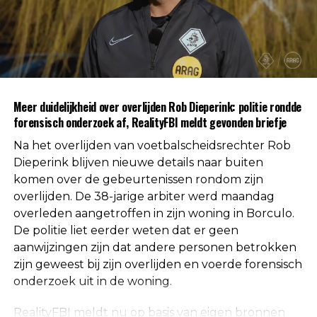
politie weten dat er geen aanwijzingen zijn
gevonden voor betrokkenheid van andere
personen. Daarmee is die mogelijkheid volgens de
autoriteiten uitgesloten.
Uit respect voor de privacy van de nabestaanden
Meer duidelijkheid over overlijden Rob Dieperink: politie rondde
worden geen verdere mededelingen gedaan over
forensisch onderzoek af, RealityFBI meldt gevonden briefje
de doodsoorzaak.
Na het overlijden van voetbalscheidsrechter Rob
Een vaste waarde in de Nederlandse
Dieperink blijven nieuwe details naar buiten
komen over de gebeurtenissen rondom zijn
arbitrage
overlijden. De 38-jarige arbiter werd maandag
overleden aangetroffen in zijn woning in Borculo.
Met het overlijden van Rob Dieperink verliest het
De politie liet eerder weten dat er geen
Nederlandse voetbal een scheidsrechter die
aanwijzingen zijn dat andere personen betrokken
jarenlang actief was op het hoogste niveau.
zijn geweest bij zijn overlijden en voerde forensisch
onderzoek uit in de woning.
Dieperink begon al op jonge leeftijd met fluiten in
het amateurvoetbal en werkte zich stap voor stap
RealityFBI meldt nu op basis van eigen bronnen