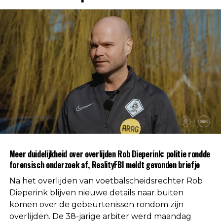
plaatse om de situatie zorgvuldig in kaart te
brengen. Dergelijke onderzoeken maken
standaard deel uit van een procedure wanneer de
oorzaak van een overlijden nog niet direct
duidelijk is.
Na afronding van de eerste onderzoeksfase liet de
politie weten dat er geen aanwijzingen zijn
gevonden voor betrokkenheid van andere
personen. Daarmee is die mogelijkheid volgens de
autoriteiten uitgesloten.
Uit respect voor de privacy van de nabestaanden
Meer duidelijkheid over overlijden Rob Dieperink: politie rondde
worden geen verdere mededelingen gedaan over
forensisch onderzoek af, RealityFBI meldt gevonden briefje
de doodsoorzaak.
Na het overlijden van voetbalscheidsrechter Rob
Een vaste waarde in de Nederlandse
Dieperink blijven nieuwe details naar buiten
komen over de gebeurtenissen rondom zijn
arbitrage
overlijden. De 38-jarige arbiter werd maandag