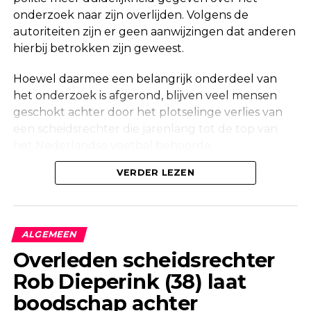
onderzoek naar zijn overlijden. Volgens de
autoriteiten zijn er geen aanwijzingen dat anderen
hierbij betrokken zijn geweest.
Hoewel daarmee een belangrijk onderdeel van
het onderzoek is afgerond, blijven veel mensen
geschokt achter door het plotselinge verlies van
een scheidsrechter die jarenlang tot de top van
het Nederlandse voetbal behoorde.
Onderzoek na vondst in woning
VERDER LEZEN
Maandag werd in een woning aan de Korte
Molenstraat in Borculo een overleden persoon
ALGEMEEN
aangetroffen. Kort daarna bevestigde de politie
Overleden scheidsrechter
dat er onderzoek werd gedaan naar de
Rob Dieperink (38) laat
omstandigheden van het overlijden.
boodschap achter
Ook een forensisch onderzoeksteam kwam ter