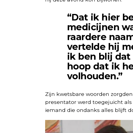
“Dat ik hier b
medicijnen w
raardere naam
vertelde hij m
ik ben blij dat
hoop dat ik he
volhouden.”
Zijn kwetsbare woorden zorgden v
presentator werd toegejuicht al
iemand die ondanks alles blijft d