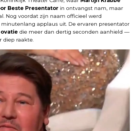
Koninklijk Theater Carré, waar
Martijn Krabbé
oor Beste Presentator
in ontvangst nam, maar
l. Nog voordat zijn naam officieel werd
 minutenlang applaus uit. De ervaren presentator
 ovatie
die meer dan dertig seconden aanhield —
 diep raakte.