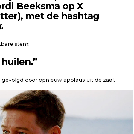
ordi Beeksma
op X
tter), met de hashtag
g
.
kbare stem:
 huilen.”
 gevolgd door opnieuw applaus uit de zaal.