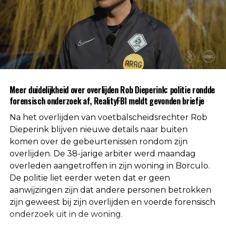
Na afronding van de eerste onderzoeksfase liet de
politie weten dat er geen aanwijzingen zijn
gevonden voor betrokkenheid van andere
personen. Daarmee is die mogelijkheid volgens de
autoriteiten uitgesloten.
Uit respect voor de privacy van de nabestaanden
Meer duidelijkheid over overlijden Rob Dieperink: politie rondde
worden geen verdere mededelingen gedaan over
forensisch onderzoek af, RealityFBI meldt gevonden briefje
de doodsoorzaak.
Na het overlijden van voetbalscheidsrechter Rob
Een vaste waarde in de Nederlandse
Dieperink blijven nieuwe details naar buiten
komen over de gebeurtenissen rondom zijn
arbitrage
overlijden. De 38-jarige arbiter werd maandag
overleden aangetroffen in zijn woning in Borculo.
Met het overlijden van Rob Dieperink verliest het
De politie liet eerder weten dat er geen
Nederlandse voetbal een scheidsrechter die
aanwijzingen zijn dat andere personen betrokken
jarenlang actief was op het hoogste niveau.
zijn geweest bij zijn overlijden en voerde forensisch
onderzoek uit in de woning.
Dieperink begon al op jonge leeftijd met fluiten in