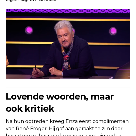
Lovende woorden, maar
ook kritiek
Na hun optreden kreeg Enza eerst complimenten
van René Froger. Hij gaf aan geraakt te zijn door
haar stem en haar performance overtuigend te