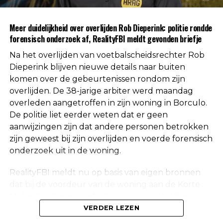
autoriteiten uitgesloten.
Uit respect voor de privacy van de nabestaanden
Meer duidelijkheid over overlijden Rob Dieperink: politie rondde
worden geen verdere mededelingen gedaan over
forensisch onderzoek af, RealityFBI meldt gevonden briefje
de doodsoorzaak.
Na het overlijden van voetbalscheidsrechter Rob
Een vaste waarde in de Nederlandse
Dieperink blijven nieuwe details naar buiten
komen over de gebeurtenissen rondom zijn
arbitrage
overlijden. De 38-jarige arbiter werd maandag
overleden aangetroffen in zijn woning in Borculo.
Met het overlijden van Rob Dieperink verliest het
De politie liet eerder weten dat er geen
Nederlandse voetbal een scheidsrechter die
aanwijzingen zijn dat andere personen betrokken
jarenlang actief was op het hoogste niveau.
zijn geweest bij zijn overlijden en voerde forensisch
onderzoek uit in de woning.
Dieperink begon al op jonge leeftijd met fluiten in
het amateurvoetbal en werkte zich stap voor stap
RealityFBI meldt nu op basis van eigen bronnen
op binnen de arbitrage. Dankzij zijn prestaties
dat bij de voordeur van de woning aan de Korte
kreeg hij steeds belangrijkere wedstrijden
Molenstraat een briefje zou zijn aangetroffen
toegewezen, waarna uiteindelijk ook de Eredivisie
waarop Dieperink een persoonlijke boodschap had
VERDER LEZEN
volgde.
achtergelaten. Deze informatie is niet