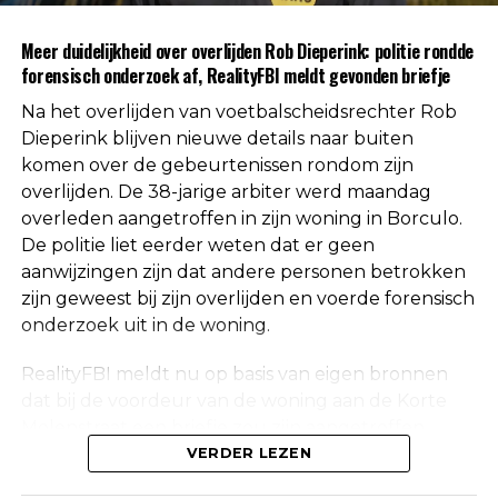
Uit respect voor de privacy van de nabestaanden
Meer duidelijkheid over overlijden Rob Dieperink: politie rondde
worden geen verdere mededelingen gedaan over
forensisch onderzoek af, RealityFBI meldt gevonden briefje
de doodsoorzaak.
Na het overlijden van voetbalscheidsrechter Rob
Een vaste waarde in de Nederlandse
Dieperink blijven nieuwe details naar buiten
komen over de gebeurtenissen rondom zijn
arbitrage
overlijden. De 38-jarige arbiter werd maandag
overleden aangetroffen in zijn woning in Borculo.
Met het overlijden van Rob Dieperink verliest het
De politie liet eerder weten dat er geen
Nederlandse voetbal een scheidsrechter die
aanwijzingen zijn dat andere personen betrokken
jarenlang actief was op het hoogste niveau.
zijn geweest bij zijn overlijden en voerde forensisch
onderzoek uit in de woning.
Dieperink begon al op jonge leeftijd met fluiten in
het amateurvoetbal en werkte zich stap voor stap
RealityFBI meldt nu op basis van eigen bronnen
op binnen de arbitrage. Dankzij zijn prestaties
dat bij de voordeur van de woning aan de Korte
kreeg hij steeds belangrijkere wedstrijden
Molenstraat een briefje zou zijn aangetroffen
toegewezen, waarna uiteindelijk ook de Eredivisie
waarop Dieperink een persoonlijke boodschap had
VERDER LEZEN
volgde.
achtergelaten. Deze informatie is niet