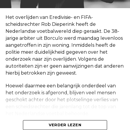
Het overlijden van Eredivisie- en FIFA-
scheidsrechter Rob Dieperink heeft de
Nederlandse voetbalwereld diep geraakt. De 38-
jarige arbiter uit Borculo werd maandag levenloos
aangetroffen in zijn woning. Inmiddels heeft de
politie meer duidelijkheid gegeven over het
onderzoek naar zijn overlijden. Volgens de
autoriteiten zijn er geen aanwijzingen dat anderen
hierbij betrokken zijn geweest.
Hoewel daarmee een belangrijk onderdeel van
het onderzoek is afgerond, blijven veel mensen
geschokt achter door het plotselinge verlies van
een scheidsrechter die jarenlang tot de top van
het Nederlandse voetbal behoorde.
Onderzoek na vondst in woning
VERDER LEZEN