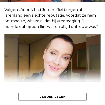
Volgens Anouk had Jeroen Rietbergen al
jarenlang een slechte reputatie. Voordat ze hem
ontmoette, wist ze al dat hij vreemdging. “Ik
hoorde dat hij een flirt was en altijd ontrouw was.”
Waren deze geruchten over Jeroen bekend bij
Linda, of waren ze alleen bekend bij de mensen
VERDER LEZEN
om haar heen? Anouk laat weten dat deze