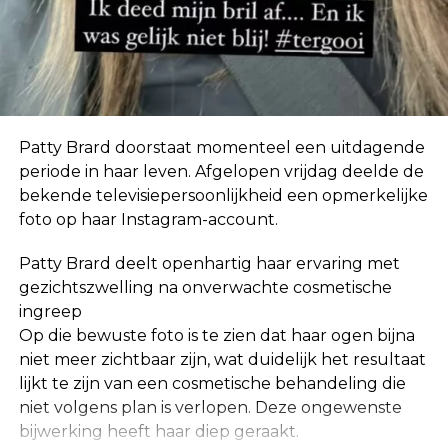
In eerste instantie geloofde ze de geruchten niet.
“Ik hoor zoveel dingen. Mensen horen ook dingen
over mij die helemaal niet waar zijn, dus ik neem
niet klakkeloos alles aan wat ik via via hoor.”
Patty Brard doorstaat momenteel een uitdagende
periode in haar leven. Afgelopen vrijdag deelde de
bekende televisiepersoonlijkheid een opmerkelijke
foto op haar Instagram-account.
Patty Brard deelt openhartig haar ervaring met
gezichtszwelling na onverwachte cosmetische
ingreep
Op die bewuste foto is te zien dat haar ogen bijna
niet meer zichtbaar zijn, wat duidelijk het resultaat
lijkt te zijn van een cosmetische behandeling die
niet volgens plan is verlopen. Deze ongewenste
bijwerking heeft haar diep geraakt.
De relatie die ze met Jeroen had was niet hecht,