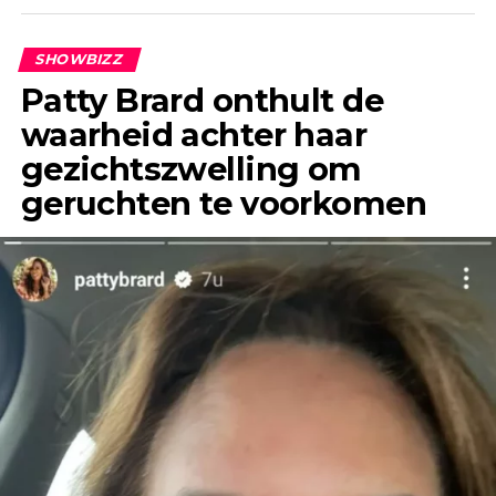
geruchten al jaren geleden de ronde deden.
SHOWBIZZ
Patty Brard onthult de
waarheid achter haar
gezichtszwelling om
geruchten te voorkomen
“Het enige wat ik jaren geleden, toen ik Jeroen
nog helemaal niet kende, wel eens had gehoord,
was dat hij een flirt was en altijd ontrouw was,”
vertelt Anouk in gesprek met &C.