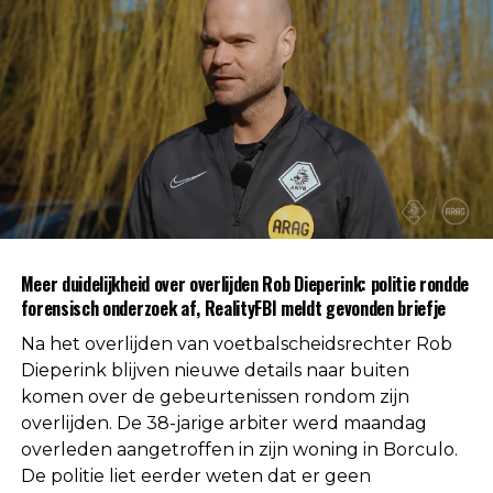
standaard deel uit van een procedure wanneer de
oorzaak van een overlijden nog niet direct
duidelijk is.
Na afronding van de eerste onderzoeksfase liet de
politie weten dat er geen aanwijzingen zijn
gevonden voor betrokkenheid van andere
personen. Daarmee is die mogelijkheid volgens de
autoriteiten uitgesloten.
Uit respect voor de privacy van de nabestaanden
Meer duidelijkheid over overlijden Rob Dieperink: politie rondde
worden geen verdere mededelingen gedaan over
forensisch onderzoek af, RealityFBI meldt gevonden briefje
de doodsoorzaak.
Na het overlijden van voetbalscheidsrechter Rob
Een vaste waarde in de Nederlandse
Dieperink blijven nieuwe details naar buiten
komen over de gebeurtenissen rondom zijn
arbitrage
overlijden. De 38-jarige arbiter werd maandag
overleden aangetroffen in zijn woning in Borculo.
Met het overlijden van Rob Dieperink verliest het
De politie liet eerder weten dat er geen