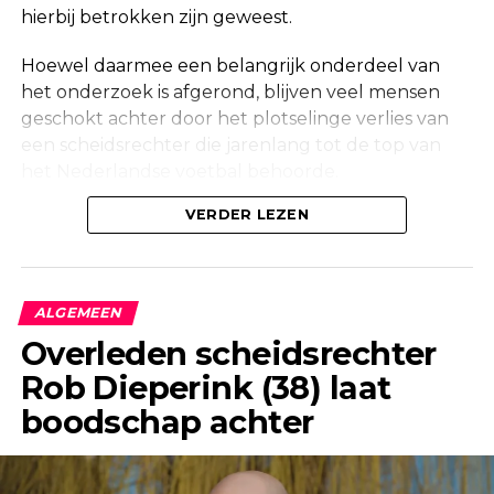
hierbij betrokken zijn geweest.
Hoewel daarmee een belangrijk onderdeel van
het onderzoek is afgerond, blijven veel mensen
geschokt achter door het plotselinge verlies van
een scheidsrechter die jarenlang tot de top van
het Nederlandse voetbal behoorde.
Onderzoek na vondst in woning
VERDER LEZEN
Maandag werd in een woning aan de Korte
Molenstraat in Borculo een overleden persoon
ALGEMEEN
aangetroffen. Kort daarna bevestigde de politie
Overleden scheidsrechter
dat er onderzoek werd gedaan naar de
Rob Dieperink (38) laat
omstandigheden van het overlijden.
boodschap achter
Ook een forensisch onderzoeksteam kwam ter
plaatse om de situatie zorgvuldig in kaart te
brengen. Dergelijke onderzoeken maken