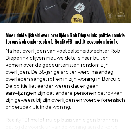
gevonden voor betrokkenheid van andere
personen. Daarmee is die mogelijkheid volgens de
autoriteiten uitgesloten.
Uit respect voor de privacy van de nabestaanden
Meer duidelijkheid over overlijden Rob Dieperink: politie rondde
worden geen verdere mededelingen gedaan over
forensisch onderzoek af, RealityFBI meldt gevonden briefje
de doodsoorzaak.
Na het overlijden van voetbalscheidsrechter Rob
Een vaste waarde in de Nederlandse
Dieperink blijven nieuwe details naar buiten
komen over de gebeurtenissen rondom zijn
arbitrage
overlijden. De 38-jarige arbiter werd maandag
overleden aangetroffen in zijn woning in Borculo.
Met het overlijden van Rob Dieperink verliest het
De politie liet eerder weten dat er geen
Nederlandse voetbal een scheidsrechter die
aanwijzingen zijn dat andere personen betrokken
jarenlang actief was op het hoogste niveau.
zijn geweest bij zijn overlijden en voerde forensisch
onderzoek uit in de woning.
Dieperink begon al op jonge leeftijd met fluiten in
het amateurvoetbal en werkte zich stap voor stap
RealityFBI meldt nu op basis van eigen bronnen
op binnen de arbitrage. Dankzij zijn prestaties
dat bij de voordeur van de woning aan de Korte