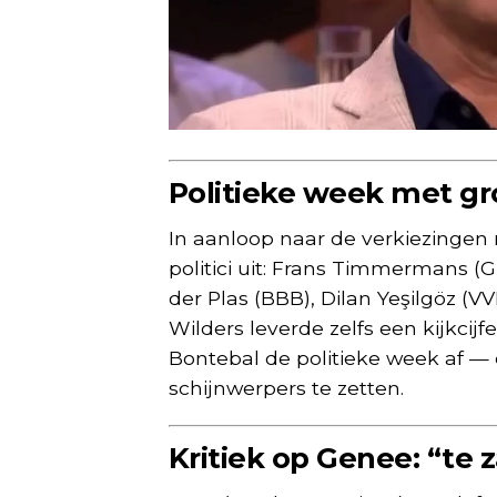
Politieke week met g
In aanloop naar de verkiezinge
politici uit: Frans Timmermans (
der Plas (BBB), Dilan Yeşilgöz (V
Wilders leverde zelfs een kijkcij
Bontebal de politieke week af — 
schijnwerpers te zetten.
Kritiek op Genee: “te z