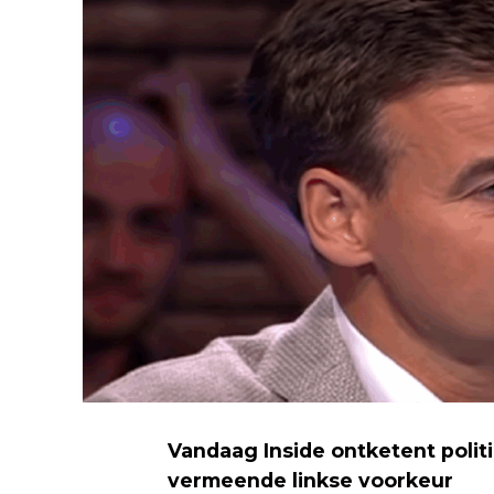
Vandaag Inside ontketent polit
vermeende linkse voorkeur