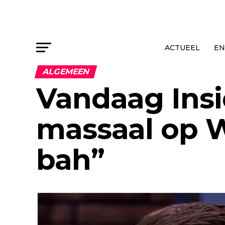
ACTUEEL
EN
ALGEMEEN
Vandaag Insi
massaal op W
bah”