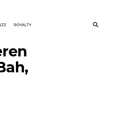
IZZ
ROYALTY
eren
Bah,