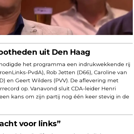
rootheden uit Den Haag
n nodigde het programma een indrukwekkende rij
GroenLinks-PvdA), Rob Jetten (D66), Caroline van
VD) en Geert Wilders (PVV). De aflevering met
ferrecord op. Vanavond sluit CDA-leider Henri
een kans om zijn partij nog één keer stevig in de
acht voor links”