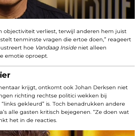
jectiviteit verliest, terwijl anderen hem juist
“Hij stelt tenminste vragen die ertoe doen,” reageert
llustreert hoe
Vandaag Inside
niet alleen
ke emotie oproept.
ier
taar krijgt, ontkomt ook Johan Derksen niet
ngen richting rechtse politici wekken bij
 “links gekleurd” is. Toch benadrukken andere
ga’s alle gasten kritisch bejegenen. “Ze doen wat
nkt het in de reacties.