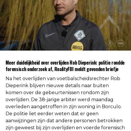
duidelijk is.
Na afronding van de eerste onderzoeksfase liet de
politie weten dat er geen aanwijzingen zijn
gevonden voor betrokkenheid van andere
personen. Daarmee is die mogelijkheid volgens de
autoriteiten uitgesloten.
Uit respect voor de privacy van de nabestaanden
Meer duidelijkheid over overlijden Rob Dieperink: politie rondde
worden geen verdere mededelingen gedaan over
forensisch onderzoek af, RealityFBI meldt gevonden briefje
de doodsoorzaak.
Na het overlijden van voetbalscheidsrechter Rob
Een vaste waarde in de Nederlandse
Dieperink blijven nieuwe details naar buiten
komen over de gebeurtenissen rondom zijn
arbitrage
overlijden. De 38-jarige arbiter werd maandag
overleden aangetroffen in zijn woning in Borculo.
Met het overlijden van Rob Dieperink verliest het
De politie liet eerder weten dat er geen
Nederlandse voetbal een scheidsrechter die
aanwijzingen zijn dat andere personen betrokken
jarenlang actief was op het hoogste niveau.
zijn geweest bij zijn overlijden en voerde forensisch