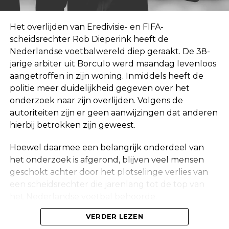
Het overlijden van Eredivisie- en FIFA-
scheidsrechter Rob Dieperink heeft de
Nederlandse voetbalwereld diep geraakt. De 38-
jarige arbiter uit Borculo werd maandag levenloos
aangetroffen in zijn woning. Inmiddels heeft de
politie meer duidelijkheid gegeven over het
onderzoek naar zijn overlijden. Volgens de
autoriteiten zijn er geen aanwijzingen dat anderen
hierbij betrokken zijn geweest.
Hoewel daarmee een belangrijk onderdeel van
het onderzoek is afgerond, blijven veel mensen
geschokt achter door het plotselinge verlies van
een scheidsrechter die jarenlang tot de top van
het Nederlandse voetbal behoorde.
Onderzoek na vondst in woning
VERDER LEZEN