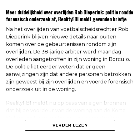
Uit respect voor de privacy van de nabestaanden
Meer duidelijkheid over overlijden Rob Dieperink: politie rondde
worden geen verdere mededelingen gedaan over
forensisch onderzoek af, RealityFBI meldt gevonden briefje
de doodsoorzaak.
Na het overlijden van voetbalscheidsrechter Rob
Een vaste waarde in de Nederlandse
Dieperink blijven nieuwe details naar buiten
komen over de gebeurtenissen rondom zijn
arbitrage
overlijden. De 38-jarige arbiter werd maandag
overleden aangetroffen in zijn woning in Borculo.
Met het overlijden van Rob Dieperink verliest het
De politie liet eerder weten dat er geen
Nederlandse voetbal een scheidsrechter die
aanwijzingen zijn dat andere personen betrokken
jarenlang actief was op het hoogste niveau.
zijn geweest bij zijn overlijden en voerde forensisch
onderzoek uit in de woning.
Dieperink begon al op jonge leeftijd met fluiten in
het amateurvoetbal en werkte zich stap voor stap
RealityFBI meldt nu op basis van eigen bronnen
op binnen de arbitrage. Dankzij zijn prestaties
dat bij de voordeur van de woning aan de Korte
kreeg hij steeds belangrijkere wedstrijden
Molenstraat een briefje zou zijn aangetroffen
toegewezen, waarna uiteindelijk ook de Eredivisie
waarop Dieperink een persoonlijke boodschap had
VERDER LEZEN
volgde.
achtergelaten. Deze informatie is niet