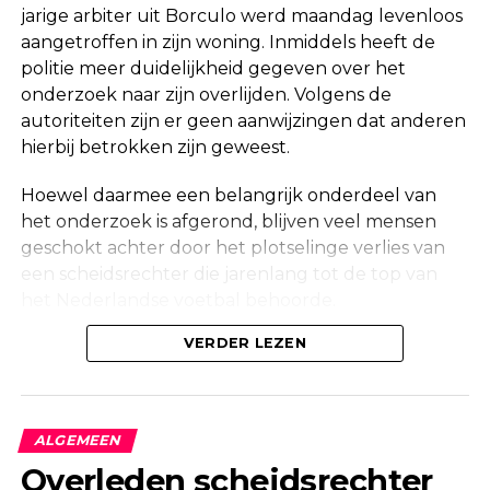
jarige arbiter uit Borculo werd maandag levenloos
aangetroffen in zijn woning. Inmiddels heeft de
politie meer duidelijkheid gegeven over het
onderzoek naar zijn overlijden. Volgens de
autoriteiten zijn er geen aanwijzingen dat anderen
hierbij betrokken zijn geweest.
Hoewel daarmee een belangrijk onderdeel van
het onderzoek is afgerond, blijven veel mensen
geschokt achter door het plotselinge verlies van
een scheidsrechter die jarenlang tot de top van
het Nederlandse voetbal behoorde.
Onderzoek na vondst in woning
VERDER LEZEN
Maandag werd in een woning aan de Korte
Molenstraat in Borculo een overleden persoon
ALGEMEEN
aangetroffen. Kort daarna bevestigde de politie
Overleden scheidsrechter
dat er onderzoek werd gedaan naar de