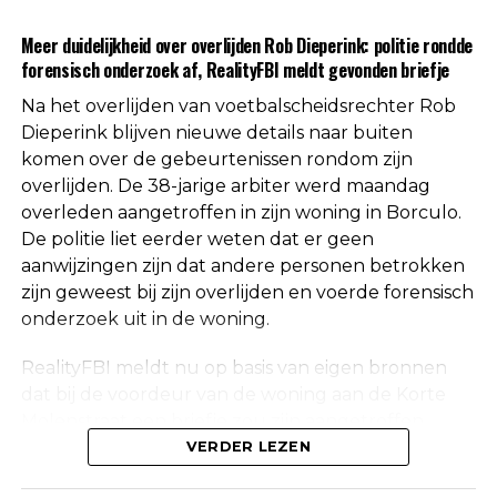
Uit respect voor de privacy van de nabestaanden
Meer duidelijkheid over overlijden Rob Dieperink: politie rondde
worden geen verdere mededelingen gedaan over
forensisch onderzoek af, RealityFBI meldt gevonden briefje
de doodsoorzaak.
Na het overlijden van voetbalscheidsrechter Rob
Een vaste waarde in de Nederlandse
Dieperink blijven nieuwe details naar buiten
komen over de gebeurtenissen rondom zijn
arbitrage
overlijden. De 38-jarige arbiter werd maandag
overleden aangetroffen in zijn woning in Borculo.
Met het overlijden van Rob Dieperink verliest het
De politie liet eerder weten dat er geen
Nederlandse voetbal een scheidsrechter die
aanwijzingen zijn dat andere personen betrokken
jarenlang actief was op het hoogste niveau.
zijn geweest bij zijn overlijden en voerde forensisch
onderzoek uit in de woning.
Dieperink begon al op jonge leeftijd met fluiten in
het amateurvoetbal en werkte zich stap voor stap
RealityFBI meldt nu op basis van eigen bronnen
op binnen de arbitrage. Dankzij zijn prestaties
dat bij de voordeur van de woning aan de Korte
kreeg hij steeds belangrijkere wedstrijden
Molenstraat een briefje zou zijn aangetroffen
toegewezen, waarna uiteindelijk ook de Eredivisie
waarop Dieperink een persoonlijke boodschap had
VERDER LEZEN
volgde.
achtergelaten. Deze informatie is niet