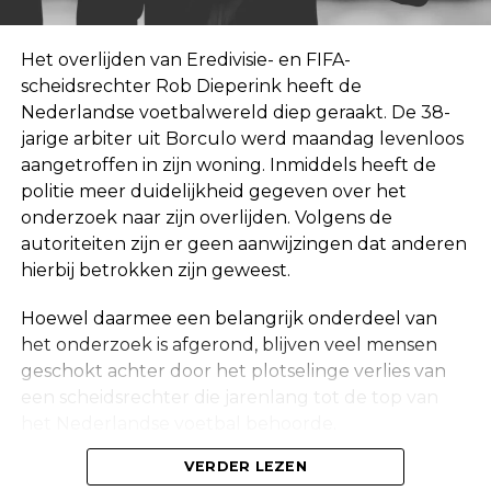
Het overlijden van Eredivisie- en FIFA-
scheidsrechter Rob Dieperink heeft de
Nederlandse voetbalwereld diep geraakt. De 38-
jarige arbiter uit Borculo werd maandag levenloos
aangetroffen in zijn woning. Inmiddels heeft de
politie meer duidelijkheid gegeven over het
onderzoek naar zijn overlijden. Volgens de
autoriteiten zijn er geen aanwijzingen dat anderen
hierbij betrokken zijn geweest.
Hoewel daarmee een belangrijk onderdeel van
het onderzoek is afgerond, blijven veel mensen
geschokt achter door het plotselinge verlies van
een scheidsrechter die jarenlang tot de top van
het Nederlandse voetbal behoorde.
Onderzoek na vondst in woning
VERDER LEZEN