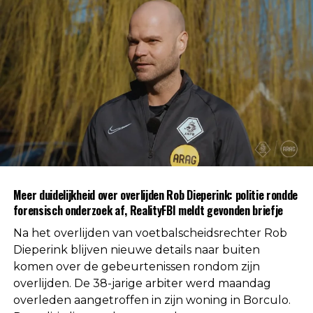
brengen. Dergelijke onderzoeken maken
standaard deel uit van een procedure wanneer de
oorzaak van een overlijden nog niet direct
duidelijk is.
Na afronding van de eerste onderzoeksfase liet de
politie weten dat er geen aanwijzingen zijn
gevonden voor betrokkenheid van andere
personen. Daarmee is die mogelijkheid volgens de
autoriteiten uitgesloten.
Uit respect voor de privacy van de nabestaanden
Meer duidelijkheid over overlijden Rob Dieperink: politie rondde
worden geen verdere mededelingen gedaan over
forensisch onderzoek af, RealityFBI meldt gevonden briefje
de doodsoorzaak.
Na het overlijden van voetbalscheidsrechter Rob
Een vaste waarde in de Nederlandse
Dieperink blijven nieuwe details naar buiten
komen over de gebeurtenissen rondom zijn
arbitrage
overlijden. De 38-jarige arbiter werd maandag
overleden aangetroffen in zijn woning in Borculo.