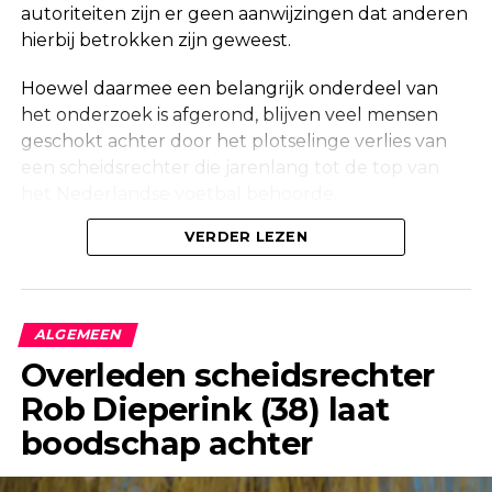
autoriteiten zijn er geen aanwijzingen dat anderen
hierbij betrokken zijn geweest.
Hoewel daarmee een belangrijk onderdeel van
het onderzoek is afgerond, blijven veel mensen
geschokt achter door het plotselinge verlies van
een scheidsrechter die jarenlang tot de top van
het Nederlandse voetbal behoorde.
Onderzoek na vondst in woning
VERDER LEZEN
Maandag werd in een woning aan de Korte
Molenstraat in Borculo een overleden persoon
ALGEMEEN
aangetroffen. Kort daarna bevestigde de politie
Overleden scheidsrechter
dat er onderzoek werd gedaan naar de
Rob Dieperink (38) laat
omstandigheden van het overlijden.
boodschap achter
Ook een forensisch onderzoeksteam kwam ter
plaatse om de situatie zorgvuldig in kaart te