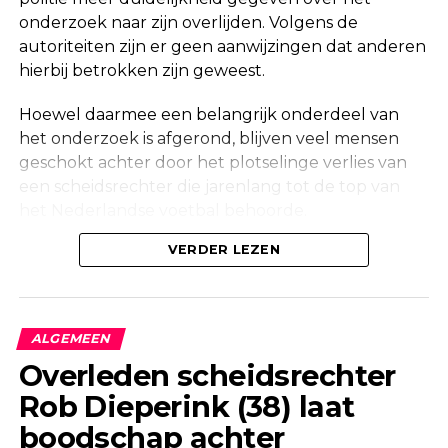
onderzoek naar zijn overlijden. Volgens de
autoriteiten zijn er geen aanwijzingen dat anderen
hierbij betrokken zijn geweest.
Hoewel daarmee een belangrijk onderdeel van
het onderzoek is afgerond, blijven veel mensen
geschokt achter door het plotselinge verlies van
een scheidsrechter die jarenlang tot de top van
het Nederlandse voetbal behoorde.
Onderzoek na vondst in woning
VERDER LEZEN
Maandag werd in een woning aan de Korte
Molenstraat in Borculo een overleden persoon
ALGEMEEN
aangetroffen. Kort daarna bevestigde de politie
Overleden scheidsrechter
dat er onderzoek werd gedaan naar de
Rob Dieperink (38) laat
omstandigheden van het overlijden.
boodschap achter
Ook een forensisch onderzoeksteam kwam ter