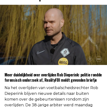
plaatse om de situatie zorgvuldig in kaart te
brengen. Dergelijke onderzoeken maken
standaard deel uit van een procedure wanneer de
oorzaak van een overlijden nog niet direct
duidelijk is.
Na afronding van de eerste onderzoeksfase liet de
politie weten dat er geen aanwijzingen zijn
gevonden voor betrokkenheid van andere
personen. Daarmee is die mogelijkheid volgens de
autoriteiten uitgesloten.
Uit respect voor de privacy van de nabestaanden
Meer duidelijkheid over overlijden Rob Dieperink: politie rondde
worden geen verdere mededelingen gedaan over
forensisch onderzoek af, RealityFBI meldt gevonden briefje
de doodsoorzaak.
Na het overlijden van voetbalscheidsrechter Rob
Een vaste waarde in de Nederlandse
Dieperink blijven nieuwe details naar buiten
komen over de gebeurtenissen rondom zijn
arbitrage
overlijden. De 38-jarige arbiter werd maandag