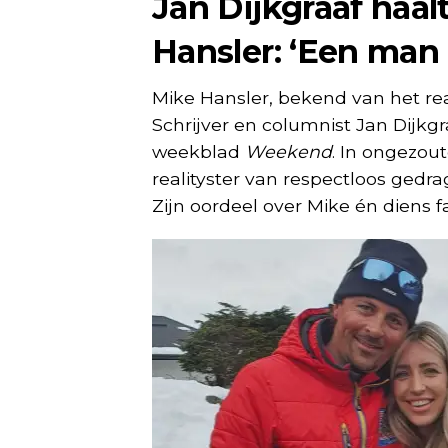
Jan Dijkgraaf haal
Hansler: ‘Een man
Mike Hansler, bekend van het r
Schrijver en columnist Jan Dijkgr
weekblad
Weekend
. In ongezou
realityster van respectloos ged
Zijn oordeel over Mike én diens fa