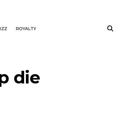
IZZ
ROYALTY
p die