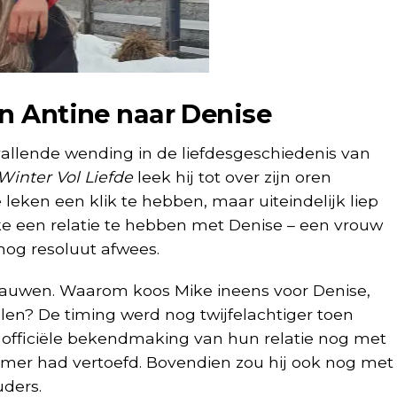
an Antine naar Denise
llende wending in de liefdesgeschiedenis van
Winter Vol Liefde
leek hij tot over zijn oren
e leken een klik te hebben, maar uiteindelijk liep
Mike een relatie te hebben met Denise – een vrouw
nog resoluut afwees.
rauwen. Waarom koos Mike ineens voor Denise,
llen? De timing werd nog twijfelachtiger toen
e officiële bekendmaking van hun relatie nog met
mer had vertoefd. Bovendien zou hij ook nog met
uders.