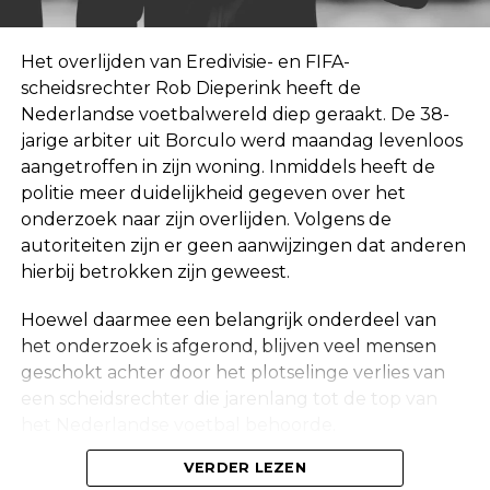
Het overlijden van Eredivisie- en FIFA-
scheidsrechter Rob Dieperink heeft de
Nederlandse voetbalwereld diep geraakt. De 38-
jarige arbiter uit Borculo werd maandag levenloos
aangetroffen in zijn woning. Inmiddels heeft de
politie meer duidelijkheid gegeven over het
onderzoek naar zijn overlijden. Volgens de
autoriteiten zijn er geen aanwijzingen dat anderen
hierbij betrokken zijn geweest.
Hoewel daarmee een belangrijk onderdeel van
het onderzoek is afgerond, blijven veel mensen
geschokt achter door het plotselinge verlies van
een scheidsrechter die jarenlang tot de top van
het Nederlandse voetbal behoorde.
Onderzoek na vondst in woning
VERDER LEZEN