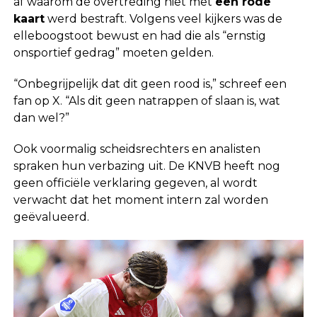
af waarom de overtreding niet met
een rode
kaart
werd bestraft. Volgens veel kijkers was de
elleboogstoot bewust en had die als “ernstig
onsportief gedrag” moeten gelden.
“Onbegrijpelijk dat dit geen rood is,” schreef een
fan op X. “Als dit geen natrappen of slaan is, wat
dan wel?”
Ook voormalig scheidsrechters en analisten
spraken hun verbazing uit. De KNVB heeft nog
geen officiële verklaring gegeven, al wordt
verwacht dat het moment intern zal worden
geëvalueerd.