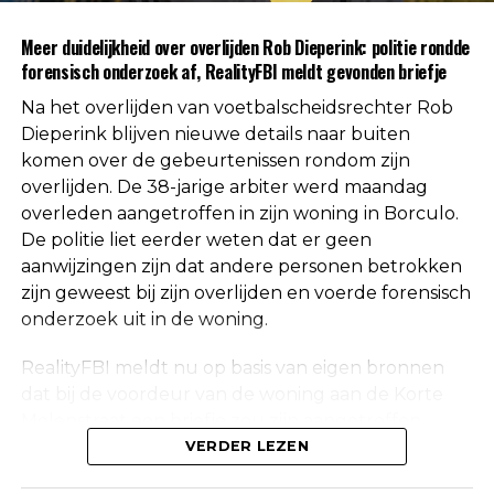
Uit respect voor de privacy van de nabestaanden
Meer duidelijkheid over overlijden Rob Dieperink: politie rondde
worden geen verdere mededelingen gedaan over
forensisch onderzoek af, RealityFBI meldt gevonden briefje
de doodsoorzaak.
Na het overlijden van voetbalscheidsrechter Rob
Een vaste waarde in de Nederlandse
Dieperink blijven nieuwe details naar buiten
komen over de gebeurtenissen rondom zijn
arbitrage
overlijden. De 38-jarige arbiter werd maandag
overleden aangetroffen in zijn woning in Borculo.
Met het overlijden van Rob Dieperink verliest het
De politie liet eerder weten dat er geen
Nederlandse voetbal een scheidsrechter die
aanwijzingen zijn dat andere personen betrokken
jarenlang actief was op het hoogste niveau.
zijn geweest bij zijn overlijden en voerde forensisch
onderzoek uit in de woning.
Dieperink begon al op jonge leeftijd met fluiten in
het amateurvoetbal en werkte zich stap voor stap
RealityFBI meldt nu op basis van eigen bronnen
op binnen de arbitrage. Dankzij zijn prestaties
dat bij de voordeur van de woning aan de Korte
kreeg hij steeds belangrijkere wedstrijden
Molenstraat een briefje zou zijn aangetroffen
toegewezen, waarna uiteindelijk ook de Eredivisie
waarop Dieperink een persoonlijke boodschap had
VERDER LEZEN
volgde.
achtergelaten. Deze informatie is niet