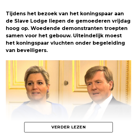
Tijdens het bezoek van het koningspaar aan
de Slave Lodge liepen de gemoederen vrijdag
hoog op. Woedende demonstranten troepten
samen voor het gebouw. Uiteindelijk moest
het koningspaar vluchten onder begeleiding
van beveiligers.
Deze methode houdt in dat je op een dag alles
leert over “voeding, training en hoe je dit kunt
veranderen om het door jou zo gewenste
droomlichaam te bemachtigen.”
VERDER LEZEN