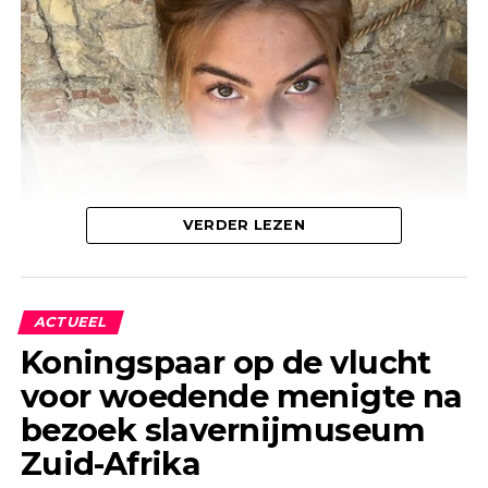
VERDER LEZEN
In een sportruimte schrijft ze bij een van haar
kiekjes: “Did it, done it, like dit, love dit.” Ze viel af
met de methode Dag Eén.
ACTUEEL
Koningspaar op de vlucht
voor woedende menigte na
bezoek slavernijmuseum
Zuid-Afrika