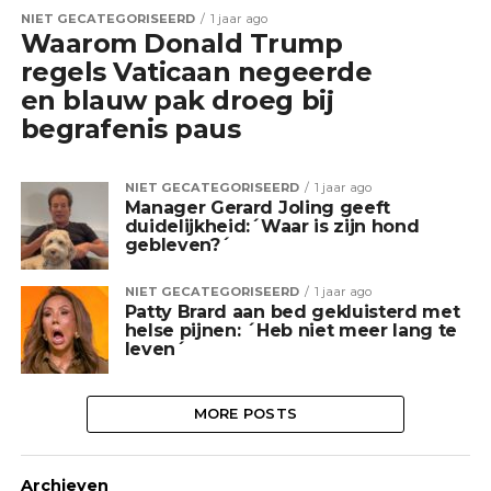
NIET GECATEGORISEERD
1 jaar ago
Waarom Donald Trump
regels Vaticaan negeerde
en blauw pak droeg bij
begrafenis paus
NIET GECATEGORISEERD
1 jaar ago
Manager Gerard Joling geeft
duidelijkheid:´Waar is zijn hond
gebleven?´
NIET GECATEGORISEERD
1 jaar ago
Patty Brard aan bed gekluisterd met
helse pijnen: ´Heb niet meer lang te
leven´
MORE POSTS
Archieven