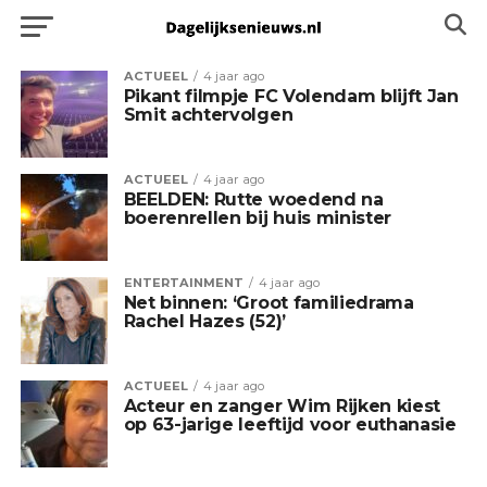
ACTUEEL
4 jaar ago
Pikant filmpje FC Volendam blijft Jan
Smit achtervolgen
ACTUEEL
4 jaar ago
BEELDEN: Rutte woedend na
boerenrellen bij huis minister
ENTERTAINMENT
4 jaar ago
Net binnen: ‘Groot familiedrama
Rachel Hazes (52)’
ACTUEEL
4 jaar ago
Acteur en zanger Wim Rijken kiest
op 63-jarige leeftijd voor euthanasie